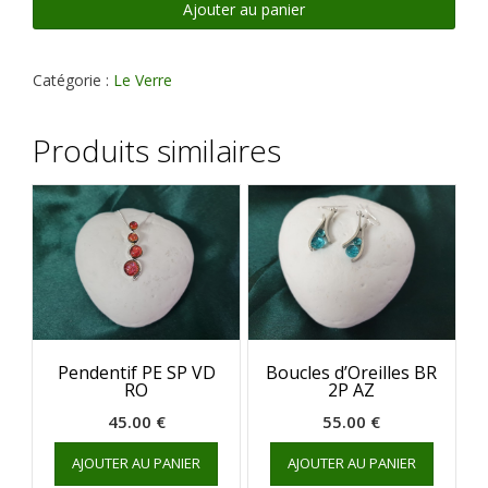
Pendentif
Ajouter au panier
PE
SP
VD
Catégorie :
Le Verre
BL
Produits similaires
Pendentif PE SP VD
Boucles d’Oreilles BR
RO
2P AZ
45.00
€
55.00
€
AJOUTER AU PANIER
AJOUTER AU PANIER