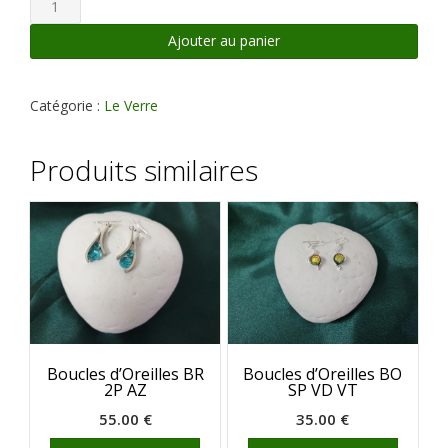
de
Boucles
Ajouter au panier
d'Oreilles
BO
SP
Catégorie :
Le Verre
VD
BL
Produits similaires
Boucles d’Oreilles BR
Boucles d’Oreilles BO
2P AZ
SP VD VT
55.00
€
35.00
€