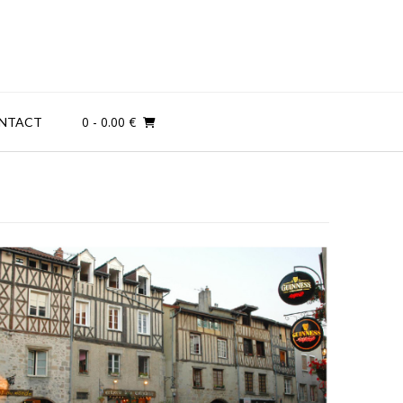
0
- 0.00 €
NTACT