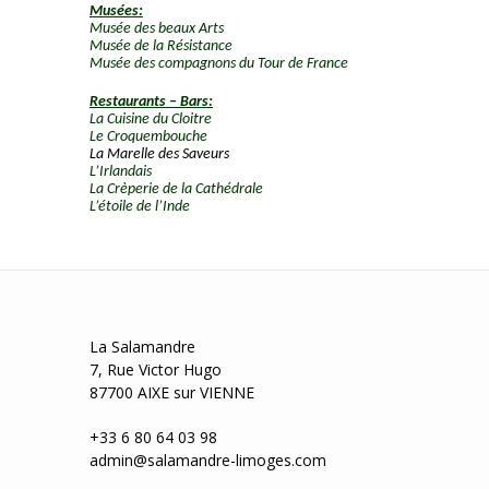
Musées:
Musée des beaux Arts
Musée de la Résistance
Musée des compagnons du Tour de France
Restaurants – Bars:
La Cuisine du Cloitre
Le Croquembouche
La Marelle des Saveurs
L’Irlandais
La Crèperie de la Cathédrale
L’étoile de l’Inde
La Salamandre
7, Rue Victor Hugo
87700 AIXE sur VIENNE
+33 6 80 64 03 98
admin@salamandre-limoges.com